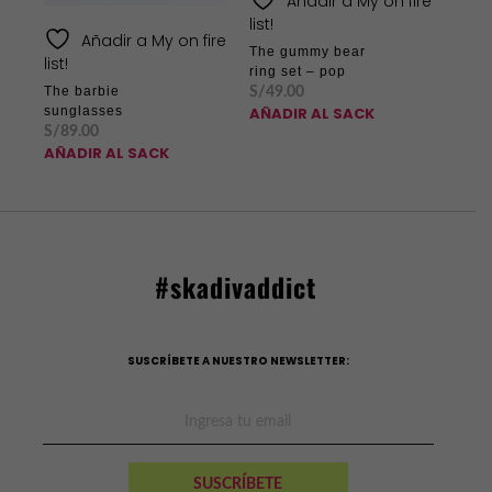
Añadir a My on fire
list!
Añadir a My on fire
The gummy bear
list!
ring set – pop
The barbie
S/
49.00
sunglasses
AÑADIR AL SACK
S/
89.00
AÑADIR AL SACK
#skadivaddict
SUSCRÍBETE A NUESTRO NEWSLETTER: