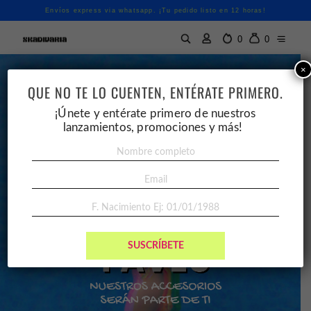
Envíos express via whatsapp. ¡Tu pedido listo en 12 horas!
0
0
×
QUE NO TE LO CUENTEN, ENTÉRATE PRIMERO.
¡Únete y entérate primero de nuestros
lanzamientos, promociones y más!