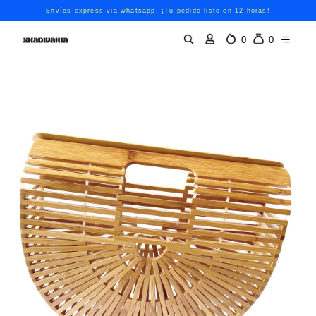
Envíos express via whatsapp. ¡Tu pedido listo en 12 horas!
0
0