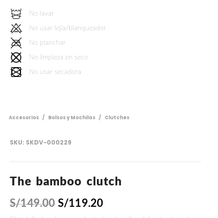
No lavar
No usar lejía/blanqueador
No planchar
No limpieza en seco
No usar secadora
Accesorios
/
Bolsos y Mochilas
/
Clutches
SKU:
SKDV-000229
The bamboo clutch
S/
149.00
S/
119.20