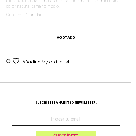
Clutch/bolso de mano efecto bamboo/bambú estructurada
color natural tamaño medio.
Contiene: 1 unidad
AGOTADO
SKU:
SKDV-000229
Añadir a My on fire list!
SUSCRÍBETE A NUESTRO NEWSLETTER: