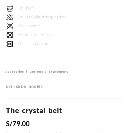
No lavar
No usar lejía/blanqueador
No planchar
No limpieza en seco
No usar secadora
Accesorios
/
Correas
/
Statement
SKU:
SKDV-000155
The crystal belt
S/
79.00