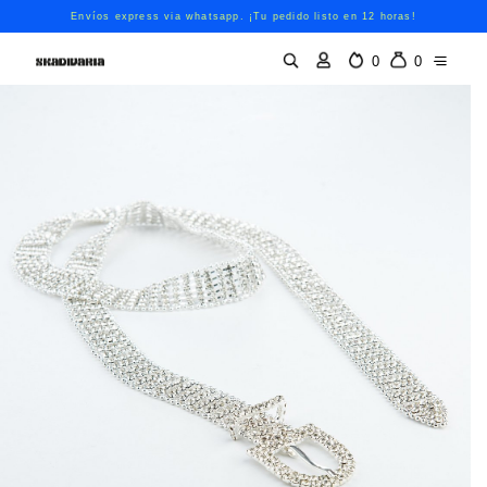
Envíos express via whatsapp. ¡Tu pedido listo en 12 horas!
0
0