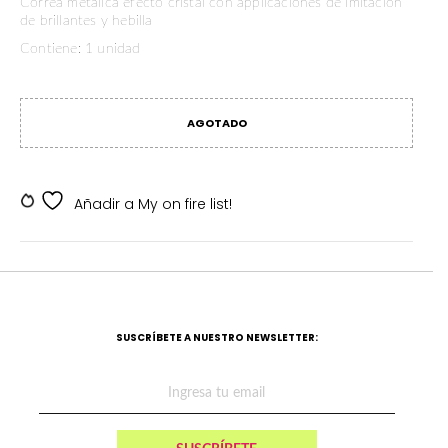
Correa metalica efecto cristal con applicaciones de imitacion
de brillantes y hebilla
Contiene: 1 unidad
AGOTADO
SKU:
SKDV-000155
Añadir a My on fire list!
SUSCRÍBETE A NUESTRO NEWSLETTER: