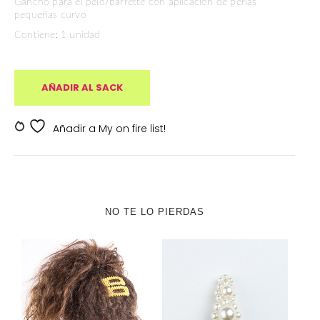
Gancho para el pelo/barrette con aplicación de perlas
pequeñas curvo
Contiene: 1 unidad
AÑADIR AL SACK
SKU:
SKDV-000169
Añadir a My on fire list!
NO TE LO PIERDAS