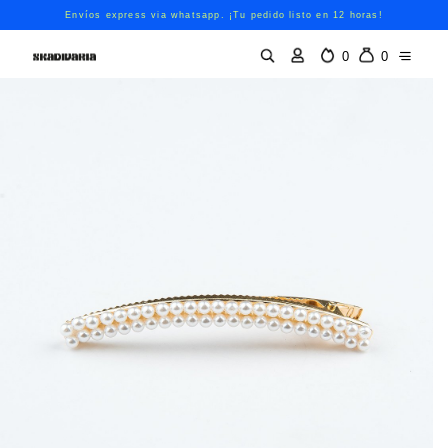
Envíos express via whatsapp. ¡Tu pedido listo en 12 horas!
0
0