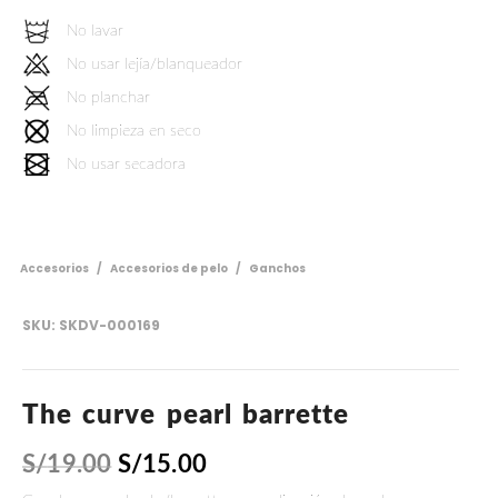
No lavar
No usar lejía/blanqueador
No planchar
No limpieza en seco
No usar secadora
Accesorios
/
Accesorios de pelo
/
Ganchos
SKU:
SKDV-000169
The curve pearl barrette
S/
19.00
S/
15.00