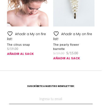
Añadir a My on fire
Añadir a My on fire
list!
list!
The citrus snap
The pearly flower
barrette
S/
19.00
AÑADIR AL SACK
S/
15.00
S/
19.00
AÑADIR AL SACK
SUSCRÍBETE A NUESTRO NEWSLETTER: