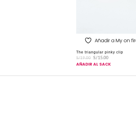
Añadir a My on fire
The triangular pinky clip
S/
15.00
S/
19.00
AÑADIR AL SACK