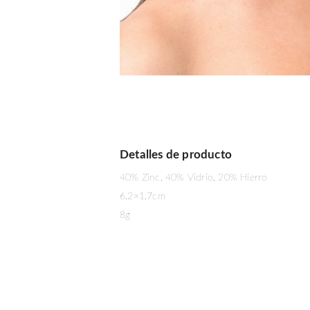
Detalles de producto
40% Zinc, 40% Vidrio, 20% Hierro
6.2×1.7cm
8g