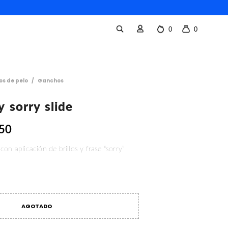
0
0
os de pelo
/
Ganchos
y sorry slide
.50
on aplicación de brillos y frase “sorry”
AGOTADO