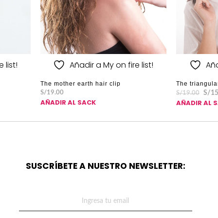
 list!
Añadir a My on fire list!
Aña
The mother earth hair clip
The triangula
S/
19.00
S/
15
S/
19.00
AÑADIR AL SACK
AÑADIR AL 
SUSCRÍBETE A NUESTRO NEWSLETTER: