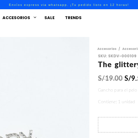
Envíos express via whatsapp. ¡Tu pedido listo en 12 horas!
ACCESORIOS
SALE
TRENDS
Accesorios
/
Accesori
SKU:
SKDV-000109
The glitter
S/
19.00
S/
9
Gancho para el pelo c
Contiene: 1 unidad