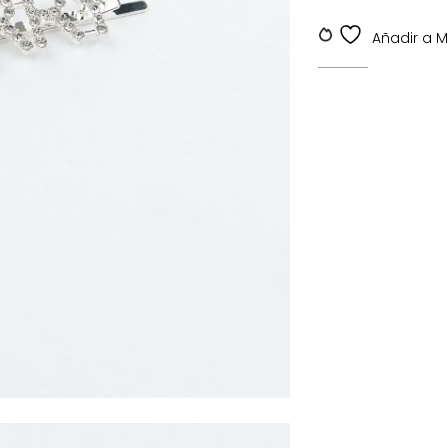
SKU:
SKDV-000109
Añadir a My 