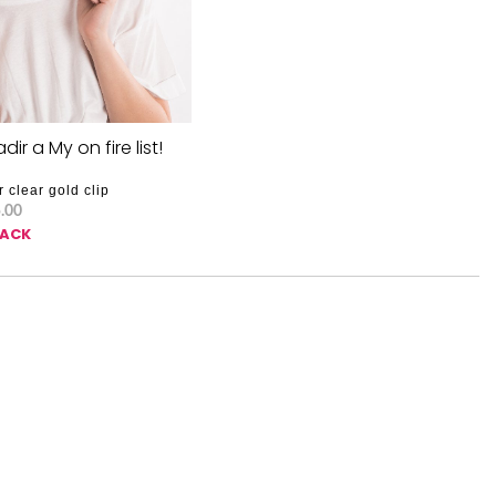
dir a My on fire list!
r clear gold clip
.00
SACK