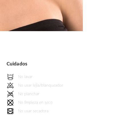
Cuidados
No lavar
No usar lejía/blanqueador
No planchar
No limpieza en seco
No usar secadora