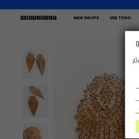
NEW DROPS
VER TODO
Q
¡Ú