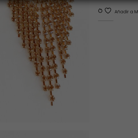
SKU:
SKDV-J00073
Añadir a My 