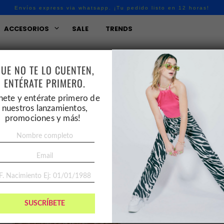
Envíos express via whatsapp. ¡Tu pedido listo en 12 horas!
ACCESORIOS
SALE
TRENDS
UE NO TE LO CUENTEN,
Accesorios
/
Bisuterí
ENTÉRATE PRIMERO.
SKU:
SKDV-J00073
nete y entérate primero de
The gold p
nuestros lanzamientos,
promociones y más!
S/
59.00
S/
4
Maxi Aretes con apli
Contiene: 1 par