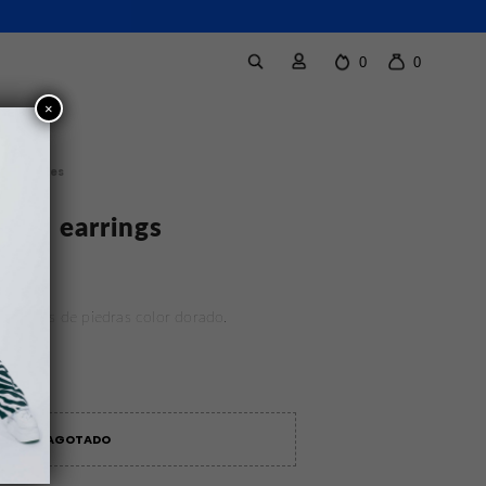
0
0
×
a
/
Aretes
arty earrings
9.00
caciones de piedras color dorado.
AGOTADO