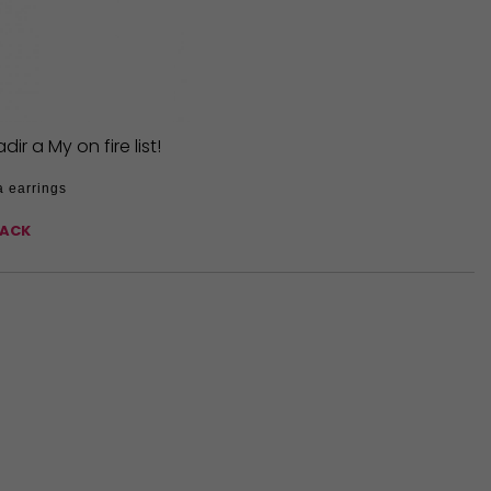
dir a My on fire list!
a earrings
SACK