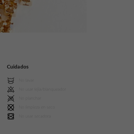
Cuidados
No lavar
No usar lejía/blanqueador
No planchar
No limpieza en seco
No usar secadora