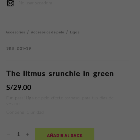
No usar secadora
Accesorios
/
Accesorios de pelo
/
Ligas
SKU:
D21-39
The litmus srunchie in green
S/
29.00
Fun pass! Liga de pelo efecto tornasol para tus días de
verano.
Contiene: 1 unidad
AÑADIR AL SACK