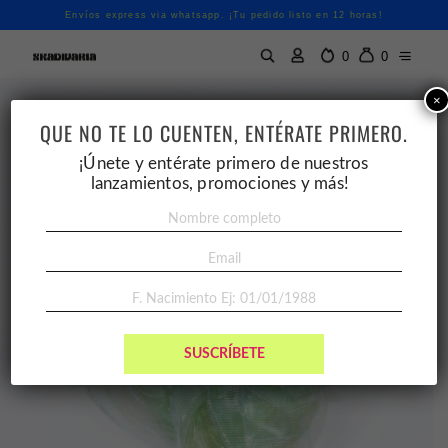
Envíos express via whatsapp. ¡Tu pedido listo en 12 horas!
0
0
×
QUE NO TE LO CUENTEN, ENTÉRATE PRIMERO.
¡Únete y entérate primero de nuestros
lanzamientos, promociones y más!