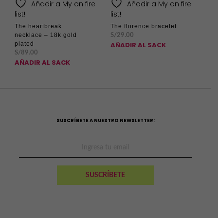
Añadir a My on fire
Añadir a My on fire
list!
list!
The heartbreak
The florence bracelet
necklace – 18k gold
S/
29.00
AÑADIR AL SACK
plated
S/
89.00
AÑADIR AL SACK
SUSCRÍBETE A NUESTRO NEWSLETTER: