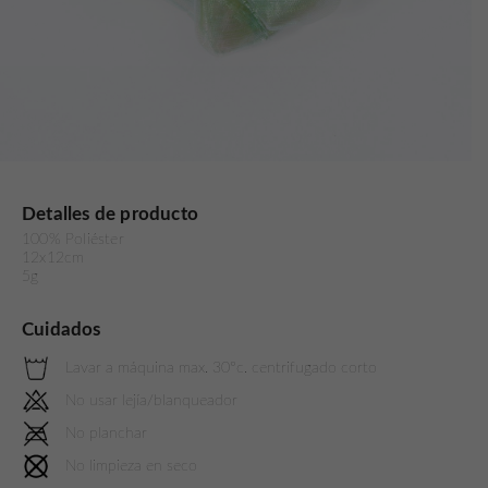
Detalles de producto
100% Poliéster
12x12cm
5g
Cuidados
Lavar a máquina max. 30°c. centrifugado corto
No usar lejía/blanqueador
No planchar
No limpieza en seco