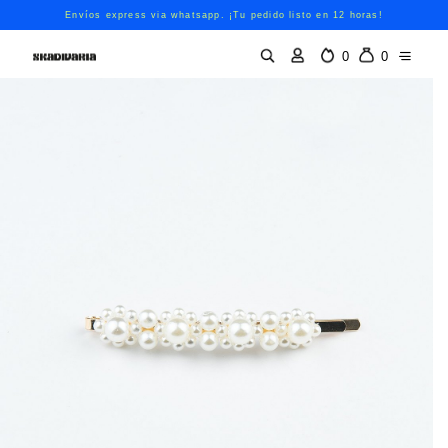
Envíos express via whatsapp. ¡Tu pedido listo en 12 horas!
0
0