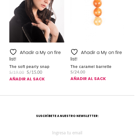
Añadir a My on fire
Añadir a My on fire
list!
list!
The soft pearly snap
The caramel barrette
S/
15.00
S/
24.00
S/
19.00
AÑADIR AL SACK
AÑADIR AL SACK
SUSCRÍBETE A NUESTRO NEWSLETTER: