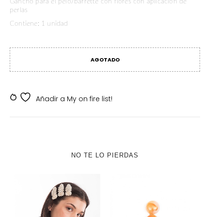
Gancho para el pelo/barrette con flores con aplicación de
perlas
Contiene: 1 unidad
AGOTADO
SKU:
SKDV-000054
Añadir a My on fire list!
NO TE LO PIERDAS