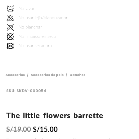
No lavar
No usar lejía/blanqueador
No planchar
No limpieza en seco
No usar secadora
Accesorios
/
Accesorios de pelo
/
Ganchos
SKU:
SKDV-000054
The little flowers barrette
S/
19.00
S/
15.00