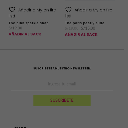
Añadir a My on fire
Añadir a My on fire
list!
list!
The pink sparkle snap
The paris pearly slide
S/
19.00
S/
15.00
S/
19.00
AÑADIR AL SACK
AÑADIR AL SACK
SUSCRÍBETE A NUESTRO NEWSLETTER: