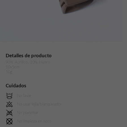
Detalles de producto
90% Acrílico, 10% Hierro
10x5cm
10g
Cuidados
No lavar
No usar lejía/blanqueador
No planchar
No limpieza en seco