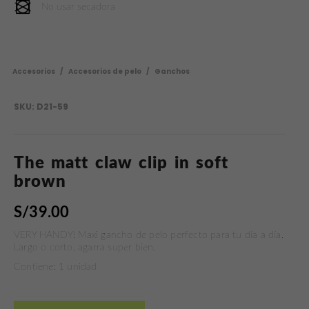
No usar secadora
Accesorios
/
Accesorios de pelo
/
Ganchos
SKU:
D21-59
The matt claw clip in soft
brown
S/
39.00
VERY HANDY! Maxi gancho de pelo perfecto para tu día a día.
Largo o corto, agarra super bien.
Contiene: 1 unidad