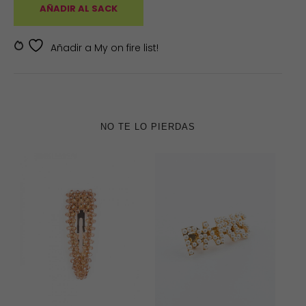
AÑADIR AL SACK
SKU:
D21-59
Añadir a My on fire list!
NO TE LO PIERDAS