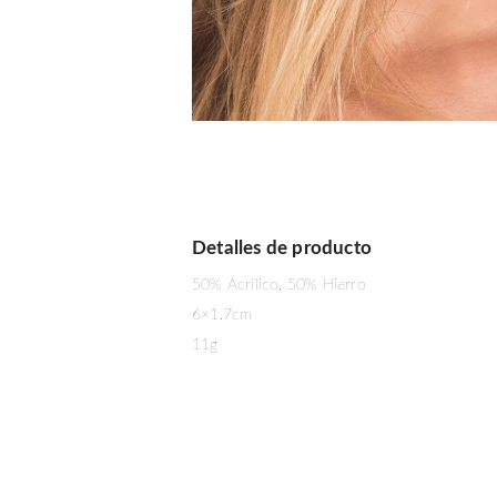
Detalles de producto
50% Acrílico, 50% Hierro
6×1.7cm
11g