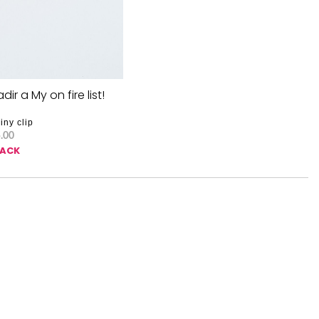
dir a My on fire list!
iny clip
.00
SACK