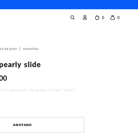
0
0
os de pelo
/
Ganchos
pearly slide
.00
con aplicación de perlas y frase “milan”
AGOTADO