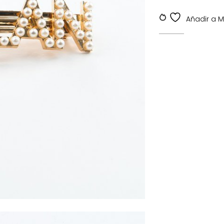
SKU:
SKDV-000175
Añadir a My 