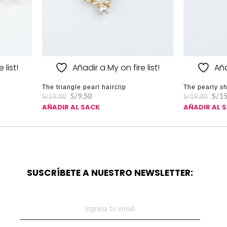
 list!
Añadir a My on fire list!
Aña
The triangle pearl hairclip
The pearly sh
S/
9.50
S/
15
S/
19.00
S/
19.00
AÑADIR AL SACK
AÑADIR AL 
SUSCRÍBETE A NUESTRO NEWSLETTER: