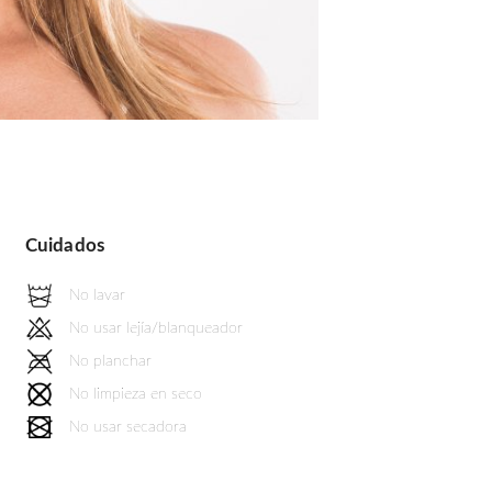
Cuidados
No lavar
No usar lejía/blanqueador
No planchar
No limpieza en seco
No usar secadora