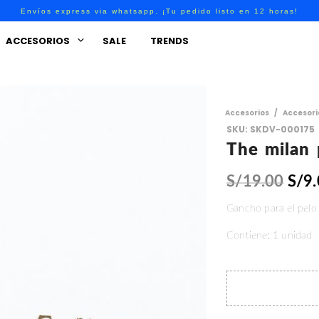
Envíos express via whatsapp. ¡Tu pedido listo en 12 horas!
ACCESORIOS
SALE
TRENDS
Accesorios
/
Accesori
SKU:
SKDV-000175
The milan 
S/
19.00
S/
9
Gancho para el pelo 
Contiene: 1 unidad