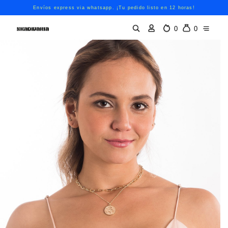
Envíos express via whatsapp. ¡Tu pedido listo en 12 horas!
0
0