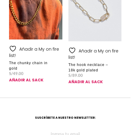
Añadir a My on fire
Añadir a My on fire
list!
list!
The chunky chain in
The hook necklace –
gold
18k gold plated
S/
49.00
S/
89.00
AÑADIR AL SACK
AÑADIR AL SACK
SUSCRÍBETE A NUESTRO NEWSLETTER: