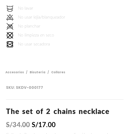
No lavar
No usar lejía/blanqueador
No planchar
No limpieza en seco
No usar secadora
Accesorios
/
Bisutería
/
Collares
SKU:
SKDV-000177
The set of 2 chains necklace
S/
34.00
S/
17.00