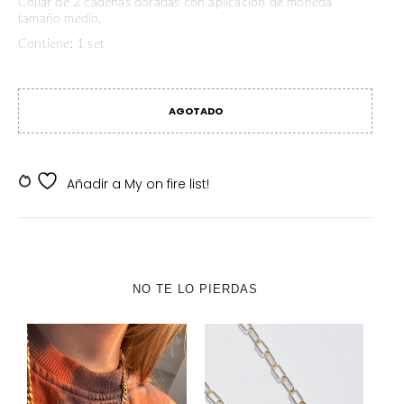
Collar de 2 cadenas doradas con aplicación de moneda
tamaño medio.
Contiene: 1 set
AGOTADO
SKU:
SKDV-000177
Añadir a My on fire list!
NO TE LO PIERDAS