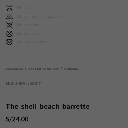
No lavar
No usar lejía/blanqueador
No planchar
No limpieza en seco
No usar secadora
Accesorios
/
Accesorios de pelo
/
Ganchos
SKU:
SKDV-J00017
The shell beach barrette
S/
24.00