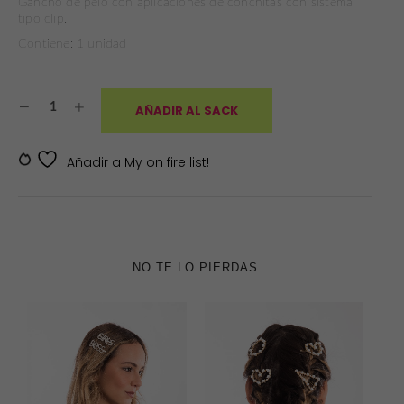
Gancho de pelo con aplicaciones de conchitas con sistema
tipo clip.
Contiene: 1 unidad
AÑADIR AL SACK
SKU:
SKDV-J00017
Añadir a My on fire list!
NO TE LO PIERDAS