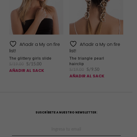
Añadir a My on fire
Añadir a My on fire
list!
list!
The glittery girls slide
The triangle pearl
hairclip
S/
15.00
S/
19.00
S/
9.50
AÑADIR AL SACK
S/
19.00
AÑADIR AL SACK
SUSCRÍBETE A NUESTRO NEWSLETTER: