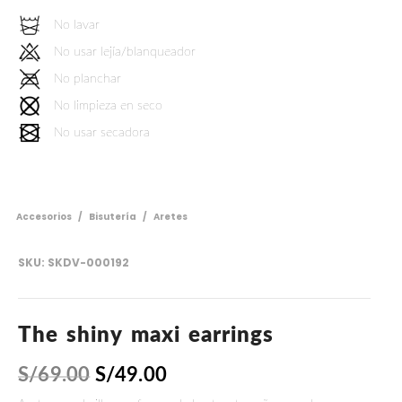
No lavar
No usar lejía/blanqueador
No planchar
No limpieza en seco
No usar secadora
Accesorios
/
Bisutería
/
Aretes
SKU:
SKDV-000192
The shiny maxi earrings
S/
69.00
S/
49.00