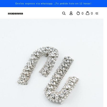
Envíos express via whatsapp. ¡Tu pedido listo en 12 horas!
0
0