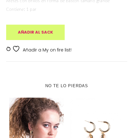
Aretes con brillos en forma de baston tamaño grande
Contiene: 1 par
AÑADIR AL SACK
SKU:
SKDV-000192
Añadir a My on fire list!
NO TE LO PIERDAS