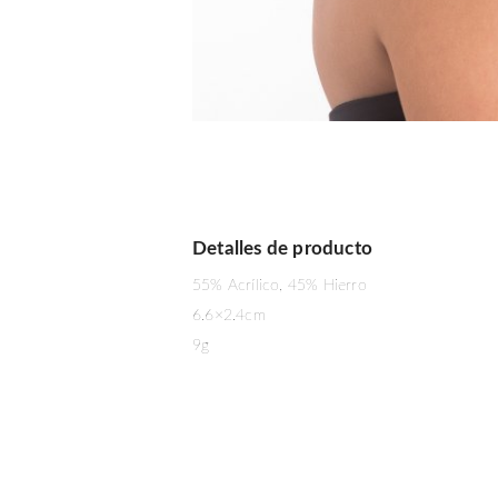
Detalles de producto
55% Acrílico, 45% Hierro
6.6×2.4cm
9g