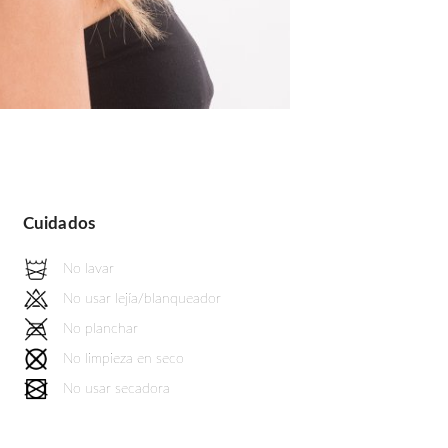
Cuidados
No lavar
No usar lejía/blanqueador
No planchar
No limpieza en seco
No usar secadora