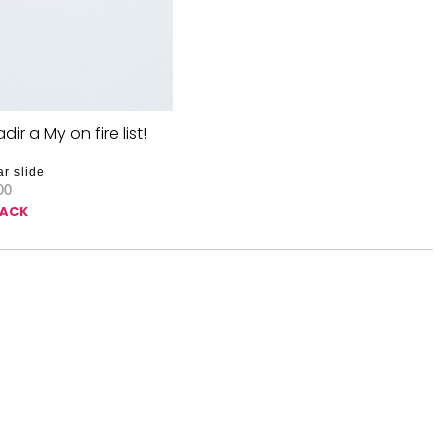
dir a My on fire list!
ar slide
00
SACK