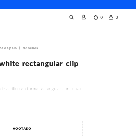
0
0
os de pelo
/
Ganchos
hite rectangular clip
de acrilico en forma rectangular con pinza
AGOTADO