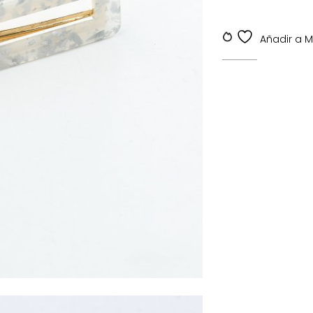
SKU:
SKDV-000124
Añadir a My 