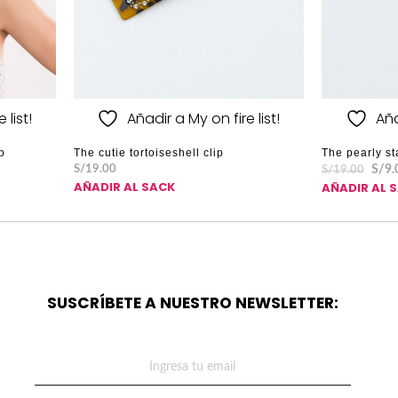
 list!
Añadir a My on fire list!
Aña
ip
The cutie tortoiseshell clip
The pearly st
S/
19.00
S/
9.
S/
19.00
AÑADIR AL SACK
AÑADIR AL 
SUSCRÍBETE A NUESTRO NEWSLETTER: