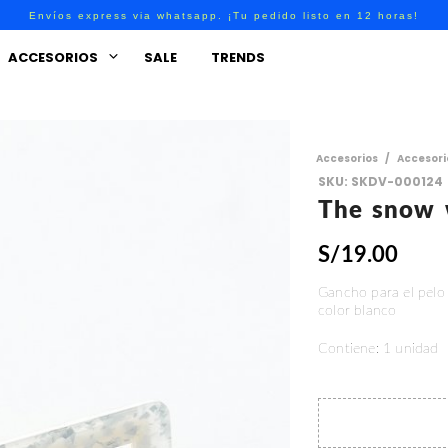
Envíos express via whatsapp. ¡Tu pedido listo en 12 horas!
ACCESORIOS
SALE
TRENDS
Accesorios
/
Accesori
SKU:
SKDV-000124
The snow w
S/
19.00
Gancho para el pelo 
color blanco
Contiene: 1 unidad