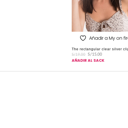
Añadir a My on fire
The rectangular clear silver cl
S/
15.00
S/
19.00
AÑADIR AL SACK