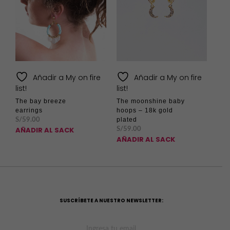
Añadir a My on fire
Añadir a My on fire
list!
list!
The bay breeze
The moonshine baby
earrings
hoops – 18k gold
plated
S/
59.00
AÑADIR AL SACK
S/
59.00
AÑADIR AL SACK
SUSCRÍBETE A NUESTRO NEWSLETTER: