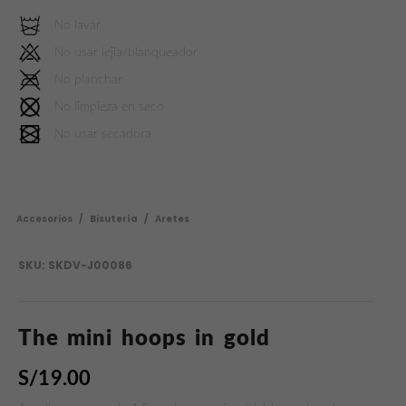
No lavar
No usar lejía/blanqueador
No planchar
No limpieza en seco
No usar secadora
Accesorios
/
Bisutería
/
Aretes
SKU:
SKDV-J00086
The mini hoops in gold
S/
19.00