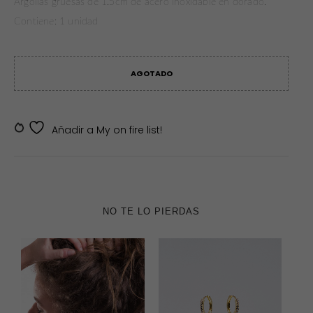
Argollas gruesas de 1.5cm de acero inoxidable en dorado.
Contiene: 1 unidad
AGOTADO
SKU:
SKDV-J00086
Añadir a My on fire list!
NO TE LO PIERDAS