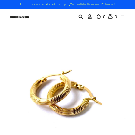
Envíos express via whatsapp. ¡Tu pedido listo en 12 horas!
0
0