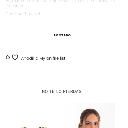
Argollas con textura de 2cm de diámetro de acero inoxidable
en dorado.
Contiene: 1 unidad
AGOTADO
SKU:
SKDV-J00087
Añadir a My on fire list!
NO TE LO PIERDAS