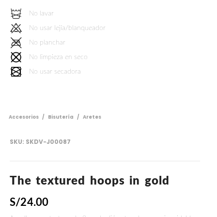
No lavar
No usar lejía/blanqueador
No planchar
No limpieza en seco
No usar secadora
Accesorios
/
Bisutería
/
Aretes
SKU:
SKDV-J00087
The textured hoops in gold
S/
24.00