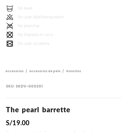
No lavar
No usar lejía/blanqueador
No planchar
No limpieza en seco
No usar secadora
Accesorios
/
Accesorios de pelo
/
Ganchos
SKU:
SKDV-000201
The pearl barrette
S/
19.00