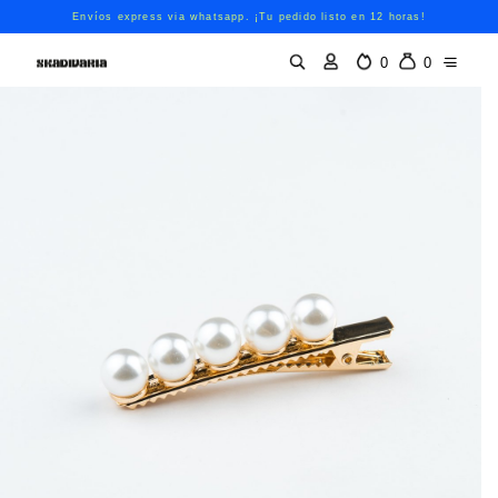
Envíos express via whatsapp. ¡Tu pedido listo en 12 horas!
0
0