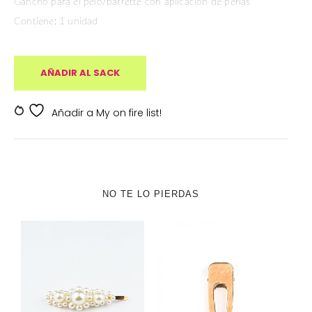
Gancho para el pelo/barrette con aplicación de perlas
Contiene: 1 unidad
AÑADIR AL SACK
SKU:
SKDV-000201
Añadir a My on fire list!
NO TE LO PIERDAS